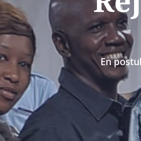
Rej
En postul