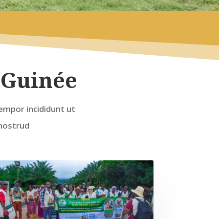
d Guinée
empor incididunt ut
 nostrud