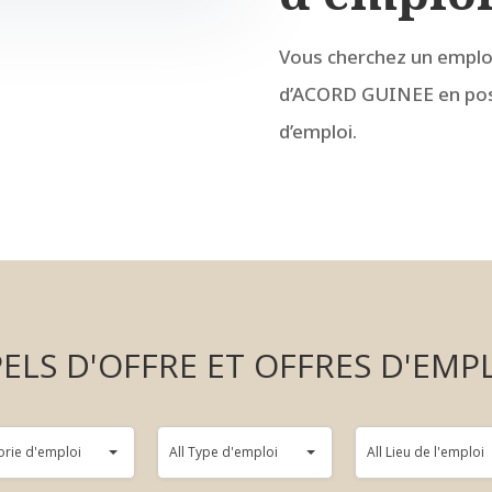
Vous cherchez un emploi
d’ACORD GUINEE en postu
d’emploi.
ELS D'OFFRE ET OFFRES D'EMP
All
All
orie d'emploi
All Type d'emploi
All Lieu de l'emploi
Type
Lieu
d'emploi
de