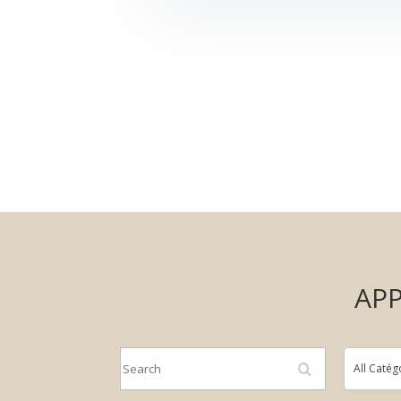
APP
Search
All
All Catég
Catégorie
d'emploi