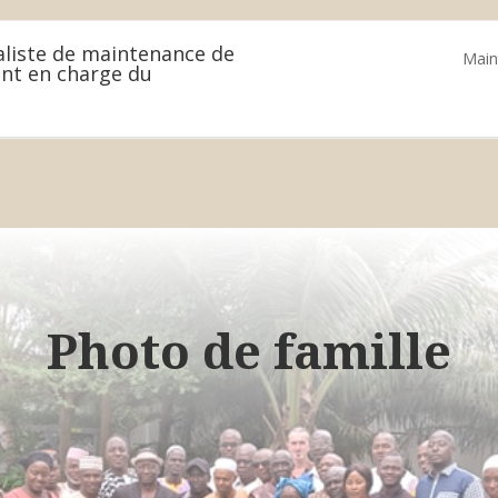
l'emploi
aliste de maintenance de
Main
nt en charge du
Photo de famille