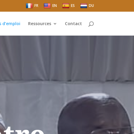
FR
EN
ES
DU
s d’emploi
Ressources
Contact