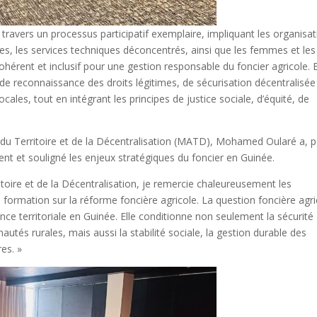
 travers un processus participatif exemplaire, impliquant les organisa
cales, les services techniques déconcentrés, ainsi que les femmes et les
cohérent et inclusif pour une gestion responsable du foncier agricole. E
 reconnaissance des droits légitimes, de sécurisation décentralisée
les, tout en intégrant les principes de justice sociale, d’équité, de
n du Territoire et de la Décentralisation (MATD), Mohamed Oularé a, 
nt et souligné les enjeux stratégiques du foncier en Guinée.
itoire et de la Décentralisation, je remercie chaleureusement les
de formation sur la réforme foncière agricole. La question foncière agr
e territoriale en Guinée. Elle conditionne non seulement la sécurité
és rurales, mais aussi la stabilité sociale, la gestion durable des
res. »