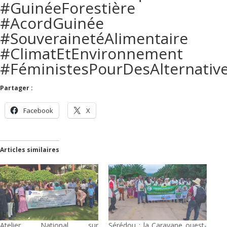
#GuinéeForestière
#AcordGuinée
#SouverainetéAlimentaire
#ClimatEtEnvironnement
#FéministesPourDesAlternativ
Partager :
Facebook
X
Articles similaires
Atelier National sur
Sérédou : la Caravane ouest-